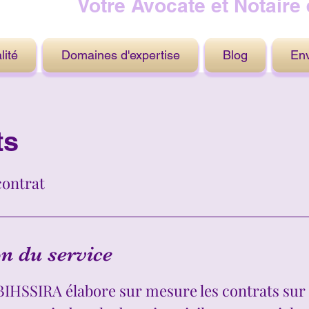
Votre Avocate et Notaire 
lité
Domaines d'expertise
Blog
En
ts
contrat
n du service
IHSSIRA élabore sur mesure les contrats su