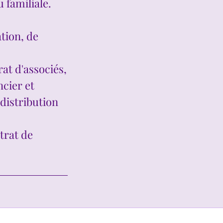
 familiale.
ation, de
at d'associés,
ncier et
 distribution
trat de