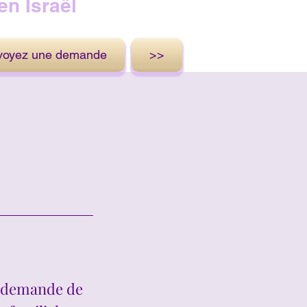
en Israël
voyez une demande
>>
r demande de